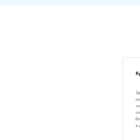
К
Зд
по
сл
сл
бл
в 