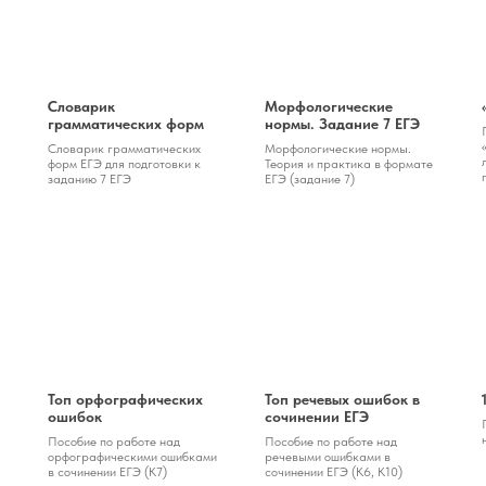
Словарик
Морфологические
грамматических форм
нормы. Задание 7 ЕГЭ
Словарик грамматических
Морфологические нормы.
форм ЕГЭ для подготовки к
Теория и практика в формате
заданию 7 ЕГЭ
ЕГЭ (задание 7)
Топ орфографических
Топ речевых ошибок в
ошибок
сочинении ЕГЭ
Пособие по работе над
Пособие по работе над
орфографическими ошибками
речевыми ошибками в
в сочинении ЕГЭ (К7)
сочинении ЕГЭ (К6, К10)