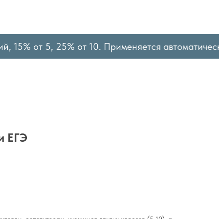
, 15% от 5, 25% от 10. Применяется автоматически
и ЕГЭ
чителям, репетиторам, учащимся других классов (5-10), а