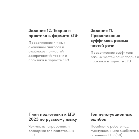
Задание 12. Теория и
Задание 11.
практика в формате ЕГЭ
Правописание
суффиксов разных
Правописание личных
частей речи
окончаний глаголов и
суффиксов причастий,
Правописание суффиксов
деепричастий: теория и
разных частей речи: теория и
практика в формате ЕГЭ
практика в формате ЕГЭ
План подготовки к ЕГЭ
Топ пунктуационных
2025 по русскому языку
ошибок
Чек-листы, справочник и
Пособие по работе над
словарики для подготовки к
пунктуационными ошибками в
ЕГЭ
сочинении ЕГЭ (К8)