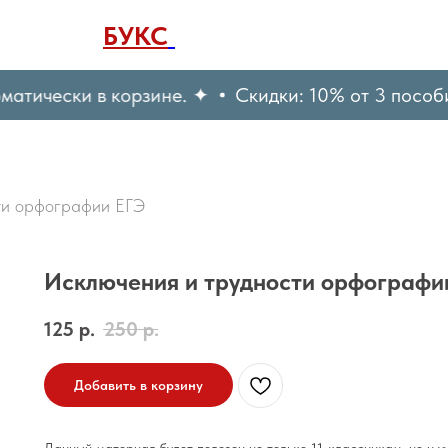
БУКС
РУСТЬЮТОРС
атически в корзине. ✦
Скидки: 10% от 3 пособий
ти орфографии ЕГЭ
Исключения и трудности орфографи
125
р.
250
р.
Добавить в корзину
Данный материал будет полезен не только 11-классникам, но и у