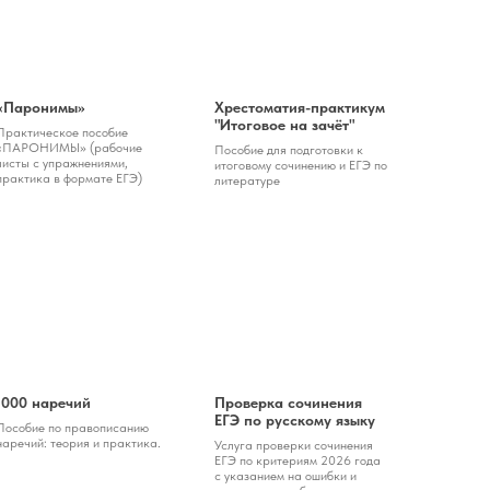
«Паронимы»
Хрестоматия-практикум
"Итоговое на зачёт"
Практическое пособие
«ПАРОНИМЫ» (рабочие
Пособие для подготовки к
листы с упражнениями,
итоговому сочинению и ЕГЭ по
практика в формате ЕГЭ)
литературе
1000 наречий
Проверка сочинения
ЕГЭ по русскому языку
Пособие по правописанию
наречий: теория и практика.
Услуга проверки сочинения
ЕГЭ по критериям 2026 года
с указанием на ошибки и