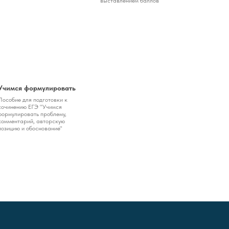
выставлением баллов
Учимся формулировать
Пособие для подготовки к
сочинению ЕГЭ "Учимся
формулировать проблему,
комментарий, авторскую
позицию и обоснование"