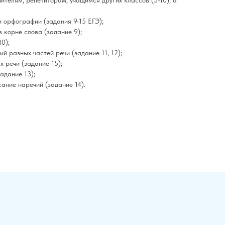
 орфографии (задания 9-15 ЕГЭ);
 корне слова (задание 9);
0);
й разных частей речи (задание 11, 12);
 речи (задание 15);
адание 13);
сание наречий (задание 14).