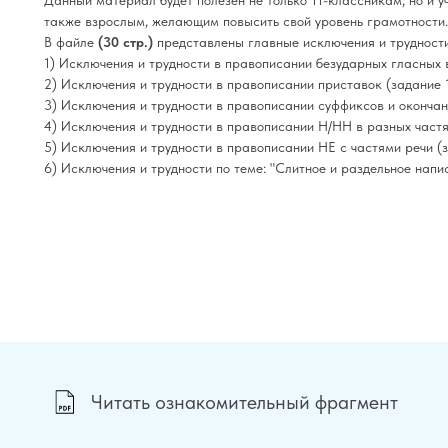
также взрослым, желающим повысить свой уровень грамотности.
В файле
(30 стр.)
представлены главные исключения и трудности
1) Исключения и трудности в правописании безударных гласных в
2) Исключения и трудности в правописании приставок (задание 1
3) Исключения и трудности в правописании суффиксов и окончани
4) Исключения и трудности в правописании Н/НН в разных частях
5) Исключения и трудности в правописании НЕ с частями речи (з
6) Исключения и трудности по теме: "Слитное и раздельное напи
Читать ознакомительный фрагмент