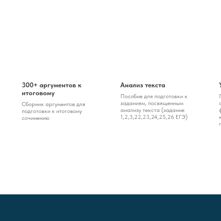
300+ аргументов к
Анализ текста
итоговому
Пособие для подготовки к
заданиям, посвященным
Сборник аргументов для
анализу текста (задание
подготовки к итоговому
1,2,3,22,23,24,25,26 ЕГЭ)
сочинению