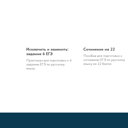
Исключить и заменить:
Сочинение на 22
задание 6 ЕГЭ
Пособие для подготовки к
сочинению ЕГЭ по русскому
Практикум для подготовки к 6
языку на 22 балла
заданию ЕГЭ по русскому
языку